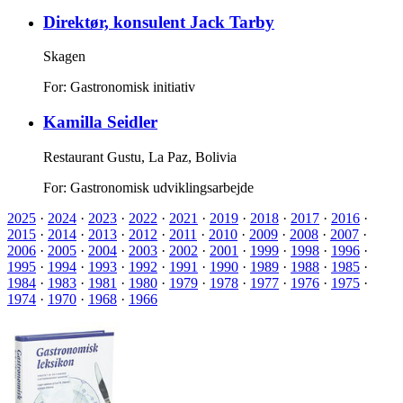
Direktør, konsulent Jack Tarby
Skagen
For: Gastronomisk initiativ
Kamilla Seidler
Restaurant Gustu, La Paz, Bolivia
For: Gastronomisk udviklingsarbejde
2025
·
2024
·
2023
·
2022
·
2021
·
2019
·
2018
·
2017
·
2016
·
2015
·
2014
·
2013
·
2012
·
2011
·
2010
·
2009
·
2008
·
2007
·
2006
·
2005
·
2004
·
2003
·
2002
·
2001
·
1999
·
1998
·
1996
·
1995
·
1994
·
1993
·
1992
·
1991
·
1990
·
1989
·
1988
·
1985
·
1984
·
1983
·
1981
·
1980
·
1979
·
1978
·
1977
·
1976
·
1975
·
1974
·
1970
·
1968
·
1966