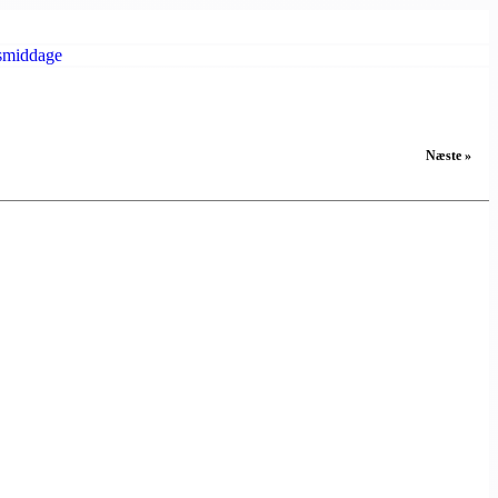
smiddage
Næste »