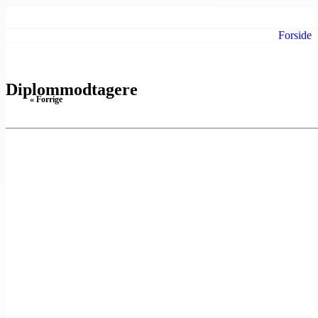
Gå til hovedindhold
Forside
Hovedmenu
Diplommodtagere
« Forrige