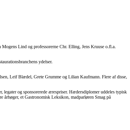
n Mogens Lind og professorerne Chr. Elling, Jens Kruuse o.fl.a.
staurationsbranchens ydelser.
sen, Leif Blædel, Grete Grumme og Lilian Kaufmann. Flere af disse,
r, legater og sponsorerede ærespriser. Hædersdiplomer uddeles typisk
 flere årbøger, et Gastronomisk Leksikon, madparløren Smag på