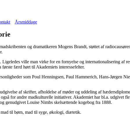
ntakt
Årsmiddage
orie
 madskribenten og dramatikeren Mogens Brandt, støttet af radiocausøre
r.
Ligeledes ville man virke for en fornyelse og internationalisering af re
 første færd hørt til Akademiets interessefelter.
ersonligheder som Poul Henningsen, Paul Hammerich, Hans-Jørgen Niel
dgivelse af skrifter, afholdelse af møder og uddeling af hædersdiplome
 også for andre madkulturelle initiativer. Akademiet har bl.a. udgivet
r og genudgivet Louise Nimbs skelsættende kogebog fra 1888.
d til børn, mad til syge, økologi, diætetik.