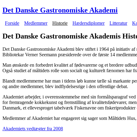
Gå til hovedindhold
Det Danske Gastronomiske Akademi
Forside
Medlemmer
Historie
Hædersdiplomer
Litteratur
Ko
Hovedmenu
Det Danske Gastronomiske Akademis Hist
Det Danske Gastronomiske Akademi blev stiftet i 1964 på initiativ af
Bibliotekar Verner Seemann præsiderede over de første 14 medlemme
Man ønskede en forbedret kvalitet af fødevarerne og et bredere udbud. 
Også studiet af måltidets rolle som socialt og kulturelt fænomen har fra
Blandt medlemmerne har man i tidens løb kunne tælle så markante p
og andre medlemmer, blev indflydelsesrige i den offentlige debat.
Akademiet arbejder, i overensstemmelse med sin formålsparagraf ved u
for fremragende kokkekunst og fremstilling af kvalitetsfødevarer, men
Danmark, et ellevesproget tabelværk Fiskenavne om fiskeriprodukte
Medlemmer af Akademiet har engageret sig sager som Måltidets Hus, ma
Akademiets vedtægter fra 2008