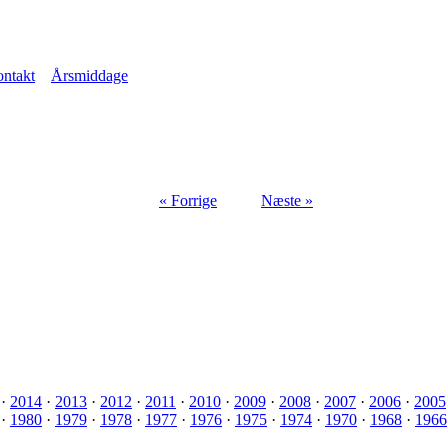
ntakt
Årsmiddage
« Forrige
Næste »
·
2014
·
2013
·
2012
·
2011
·
2010
·
2009
·
2008
·
2007
·
2006
·
2005
·
1980
·
1979
·
1978
·
1977
·
1976
·
1975
·
1974
·
1970
·
1968
·
1966