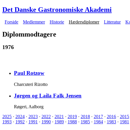
Gå til hovedindhold
Det Danske Gastronomiske Akademi
Forside
Medlemmer
Historie
Hædersdiplomer
Litteratur
Ko
Hovedmenu
Diplommodtagere
1976
Paul Rotzow
Charcuteri Rizotto
Jørgen og Laila Falk Jensen
Røgeri, Aalborg
2025
·
2024
·
2023
·
2022
·
2021
·
2019
·
2018
·
2017
·
2016
·
2015
1993
·
1992
·
1991
·
1990
·
1989
·
1988
·
1985
·
1984
·
1983
·
1981