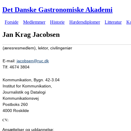
Gå til hovedindhold
Det Danske Gastronomiske Akademi
Forside
Medlemmer
Historie
Hædersdiplomer
Litteratur
Ko
Hovedmenu
Jan Krag Jacobsen
(æresresmedlem), lektor, civilingeniør
E-mail:
jacobsen@ruc.dk
Tlf. 4674 3804
Kommunikation, Bygn. 42-3.04
Institut for Kommunikation,
Journalistik og Datalogi
Kommunikationsvej
Postboks 260
4000 Roskilde
CV:
Ansættelser og uddannelse: