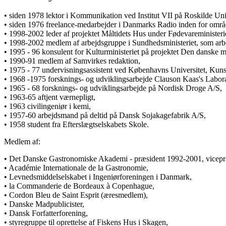
• siden 1978 lektor i Kommunikation ved Institut VII på Roskilde Uni
• siden 1976 freelance-medarbejder i Danmarks Radio inden for områ
• 1998-2002 leder af projektet Måltidets Hus under Fødevareministeri
• 1998-2002 medlem af arbejdsgruppe i Sundhedsministeriet, som ar
• 1995 - 96 konsulent for Kulturministeriet på projektet Den danske 
• 1990-91 medlem af Samvirkes redaktion,
• 1975 - 77 undervisningsassistent ved Københavns Universitet, Kuns
• 1968 -1975 forsknings- og udviklingsarbejde Clauson Kaas's Labor
• 1965 - 68 forsknings- og udviklingsarbejde på Nordisk Droge A/S,
• 1963-65 aftjent værnepligt,
• 1963 civilingeniør i kemi,
• 1957-60 arbejdsmand på deltid på Dansk Sojakagefabrik A/S,
• 1958 student fra Efterslægtselskabets Skole.
Medlem af:
• Det Danske Gastronomiske Akademi - præsident 1992-2001, vicepræ
• Académie Internationale de la Gastronomie,
• Levnedsmiddelselskabet i Ingeniørforeningen i Danmark,
• la Commanderie de Bordeaux à Copenhague,
• Cordon Bleu de Saint Esprit (æresmedlem),
• Danske Madpublicister,
• Dansk Forfatterforening,
• styregruppe til oprettelse af Fiskens Hus i Skagen,