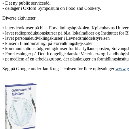
• Det ny public serviceråd,
• deltager i Oxford Symposium on Food and Cookery.
Diverse aktiviteter:
• interviewkurser på bl.a. Forvaltningshøjskolen, Københavns Unive
• lavet radioproduktionskurser på bl.a. lokalradioer og Instituttet fo
• lavet personaleudviklingskurser i Levnedsmiddelstyrelsen
• kurser i filmdramaturgi på Forvaltningshøjskolen
• kommunikationsrådgivning/kurser for bl.a.Jyllandsposten, Solva
• Forelæsninger på Den Kongelige danske Veterinær- og Landbohøjs
• pt medlem af en arbejdsgruppe, der planlægger en formidlingsinst
Søg på Google under Jan Krag Jacobsen for flere oplysninger
www.g