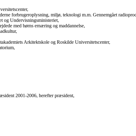
versitetscenter,
derne forbrugeroplysning, miljø, teknologi m.m. Gennemgået radioprod
et og Undervisningsministeriet,
bejdede med børns ernæring og maddannelse,
madkultur,
takademiets Arkitektskole og Roskilde Universitetscenter,
atorium,
sident 2001-2006, herefter præsident,