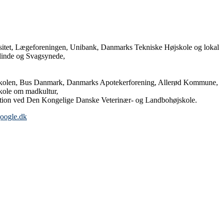
rsitet, Lægeforeningen, Unibank, Danmarks Tekniske Højskole og lokal
r Blinde og Svagsynede,
ngskolen, Bus Danmark, Danmarks Apotekerforening, Allerød Kommune
kole om madkultur,
itution ved Den Kongelige Danske Veterinær- og Landbohøjskole.
oogle.dk