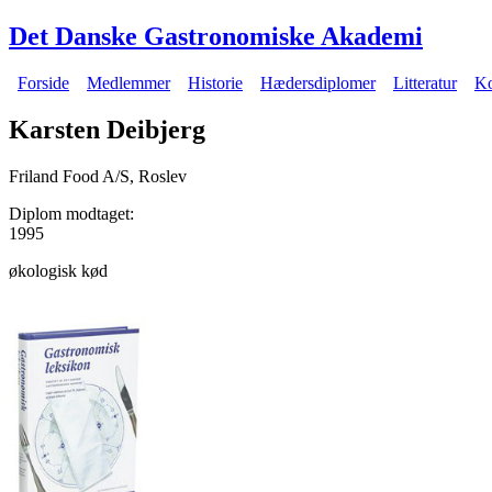
Gå til hovedindhold
Det Danske Gastronomiske Akademi
Forside
Medlemmer
Historie
Hædersdiplomer
Litteratur
Ko
Hovedmenu
Karsten Deibjerg
Friland Food A/S, Roslev
Diplom modtaget:
1995
økologisk kød