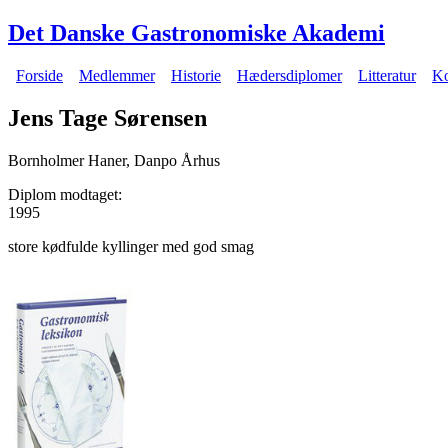
Gå til hovedindhold
Det Danske Gastronomiske Akademi
Forside
Medlemmer
Historie
Hædersdiplomer
Litteratur
Ko
Hovedmenu
Jens Tage Sørensen
Bornholmer Haner, Danpo Århus
Diplom modtaget:
1995
store kødfulde kyllinger med god smag