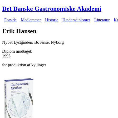
Gå til hovedindhold
Det Danske Gastronomiske Akademi
Forside
Medlemmer
Historie
Hædersdiplomer
Litteratur
Ko
Hovedmenu
Erik Hansen
Nybøl Lystgården, Bovense, Nyborg
Diplom modtaget:
1995
for produktion af kyllinger