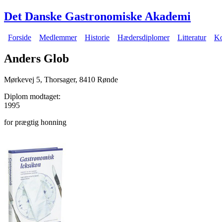
Gå til hovedindhold
Det Danske Gastronomiske Akademi
Forside
Medlemmer
Historie
Hædersdiplomer
Litteratur
Ko
Hovedmenu
Anders Glob
Mørkevej 5, Thorsager, 8410 Rønde
Diplom modtaget:
1995
for prægtig honning